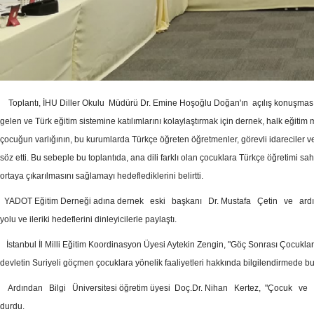
Toplantı, İHU Diller Okulu Müdürü Dr. Emine Hoşoğlu Doğan'ın açılış konuşmasıy
gelen ve Türk eğitim sistemine katılımlarını kolaylaştırmak için dernek, halk eğitim 
çocuğun varlığının, bu kurumlarda Türkçe öğreten öğretmenler, görevli idareciler ve 
söz etti. Bu sebeple bu toplantıda, ana dili farklı olan çocuklara Türkçe öğretimi sa
ortaya çıkarılmasını sağlamayı hedeflediklerini belirtti.
YADOT Eğitim Derneği adına dernek eski başkanı Dr. Mustafa Çetin ve ardında
yolu ve ileriki hedeflerini dinleyicilerle paylaştı.
İstanbul İl Milli Eğitim Koordinasyon Üyesi Aytekin Zengin, "Göç Sonrası Çocukla
devletin Suriyeli göçmen çocuklara yönelik faaliyetleri hakkında bilgilendirmede b
Ardından Bilgi Üniversitesi öğretim üyesi Doç.Dr. Nihan Kertez, "Çocuk ve Dil" e
durdu.