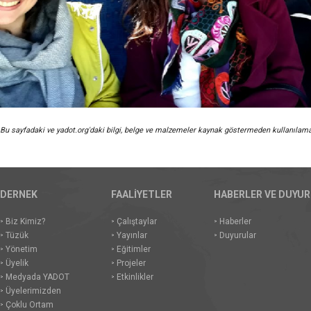
Bu sayfadaki ve yadot.org'daki bilgi, belge ve malzemeler kaynak göstermeden kullanılama
DERNEK
FAALİYETLER
HABERLER VE DUYU
Biz Kimiz?
Çalıştaylar
Haberler
Tüzük
Yayınlar
Duyurular
Yönetim
Eğitimler
Üyelik
Projeler
Medyada YADOT
Etkinlikler
Üyelerimizden
Çoklu Ortam