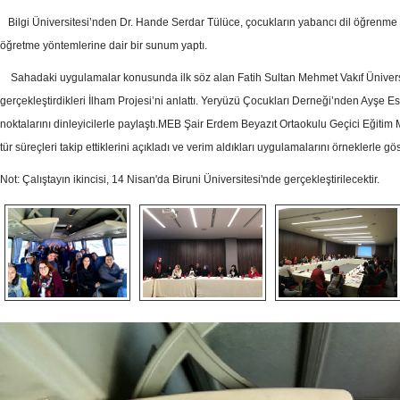
Bilgi Üniversitesi’nden Dr. Hande Serdar Tülüce, çocukların yabancı dil öğrenme esna
öğretme yöntemlerine dair bir sunum yaptı.
Sahadaki uygulamalar konusunda ilk söz alan Fatih Sultan Mehmet Vakıf Üniversit
gerçekleştirdikleri İlham Projesi’ni anlattı. Yeryüzü Çocukları Derneği’nden Ayşe Esr
noktalarını dinleyicilerle paylaştı.MEB Şair Erdem Beyazıt Ortaokulu Geçici Eğiti
tür süreçleri takip ettiklerini açıkladı ve verim aldıkları uygulamalarını örneklerle gös
Not: Çalıştayın ikincisi, 14 Nisan'da Biruni Üniversitesi'nde gerçekleştirilecektir.