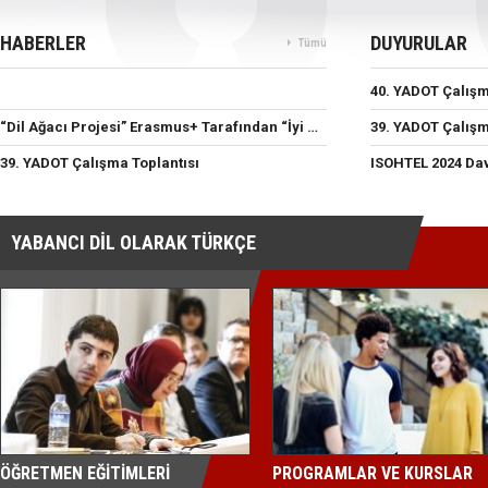
HABERLER
DUYURULAR
Tümü
“Dil Ağacı Projesi” Erasmus+ Tarafından “İyi Uygulama” Etiketine Layık Görüldü
39. YADOT Çalışma Toplantısı
ISOHTEL 2024 Da
YABANCI DİL OLARAK TÜRKÇE
ÖĞRETMEN EĞİTİMLERİ
PROGRAMLAR VE KURSLAR