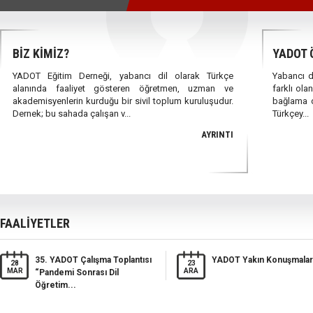
BİZ KİMİZ?
YADOT 
YADOT Eğitim Derneği, yabancı dil olarak Türkçe
Yabancı di
alanında faaliyet gösteren öğretmen, uzman ve
farklı ola
akademisyenlerin kurduğu bir sivil toplum kuruluşudur.
bağlama d
Dernek; bu sahada çalışan v...
Türkçey...
AYRINTI
FAALİYETLER
35. YADOT Çalışma Toplantısı
YADOT Yakın Konuşmalar
28
23
MAR
ARA
“Pandemi Sonrası Dil
Öğretim...